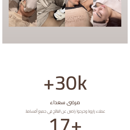
+
30
k
مرضى سعداء
17
+
عملاء زارونا وخرجوا راضين عن النتائج في جميع أقسامنا.