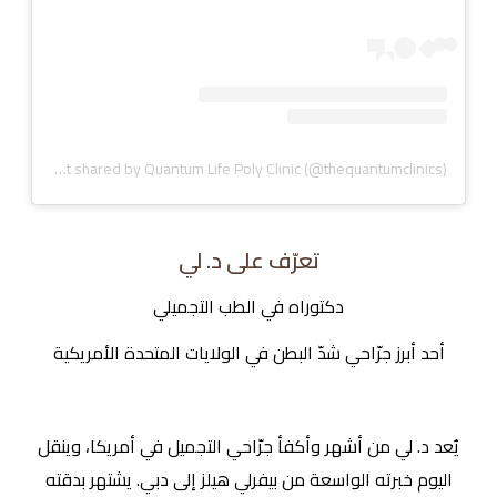
A post shared by Quantum Life Poly Clinic (@thequantumclinics)
تعرّف على د. لي
دكتوراه في الطب التجميلي
أحد أبرز جرّاحي شدّ البطن في الولايات المتحدة الأمريكية
يُعد د. لي من أشهر وأكفأ جرّاحي التجميل في أمريكا، وينقل
اليوم خبرته الواسعة من بيفرلي هيلز إلى دبي. يشتهر بدقته