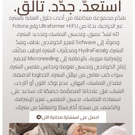
استعدّ. جدّد. تألّق.
نقدّم مجموعة متكاملة من أحدث حلول العناية بالبشرة
غير الجراحية، بدءًا من Ultraformer HIFU وليزر Fotona
4D لشدّ عميق، وتحسين التماسك وتجديد البشرة،
وصولًا إلى Sofwave لتعزيز الكولاجين بلطف وشدّ
البشرة، وHydraFacial ومحفّزات البشرة لترطيب مكثّف
وإشراقة فورية، بالإضافة إلى Microneedling لتحفيز
إنتاج الكولاجين وتحسين نعومة وتجانس ملمس البشرة.
سواء كنتِ تعانين من ترهّل البشرة، الخطوط الدقيقة،
فقدان التماسك، البهتان، عدم توحّد اللون أو آثار حب
الشباب، فإن علاجاتنا المصمّمة خصيصًا لك تساعد على
استعادة التماسك، تحسين الملمس، تعزيز الإشراقة،
والكشف عن نسخة أكثر شبابًا وانتعاشًا من بشرتك.
احصل على استشارة مجانية الآن!