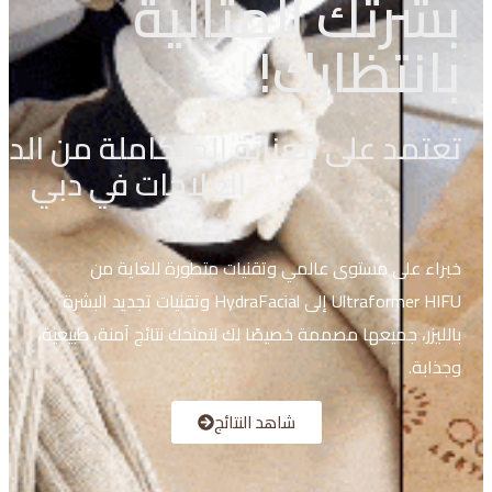
بشرتك المثالية
بانتظارك!
ت
ع
ت
م
د
ع
ل
ا
ل
ع
ن
ا
ي
ة
ا
ل
م
ت
ك
ا
م
ل
ة
م
ن
ا
ل
د
ا
العلاجات في دبي
خبراء على مستوى عالمي وتقنيات متطورة للغاية من
Ultraformer HIFU إلى HydraFacial وتقنيات تجديد البشرة
بالليزر، جميعها مصممة خصيصًا لك لتمنحك نتائج آمنة، طبيعية،
وجذابة.
شاهد النتائج