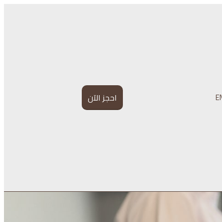
E
احجز الآن